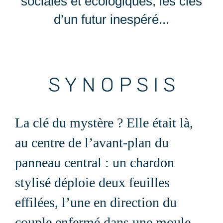
sociales et écologiques, les clés
d’un futur inespéré...
S Y N O P S I S
La clé du mystère ? Elle était là,
au centre de l’avant-plan du
panneau central : un cha
rdon
stylisé déploie deux feuilles
effilées, l’une en direction du
couple enfe
rmé dans une moule,